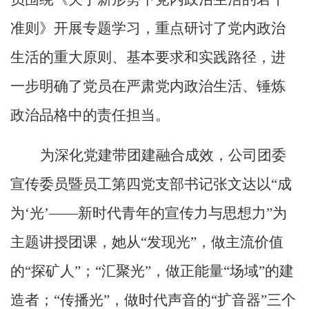
准则》开展专题学习，重点研讨了党内政治
生活的重大原则、基本要求和实践路径，进
一步明确了党员在严肃党内政治生活、锤炼
政治品格中的责任担当。
为深化党建带团建融合成效，公司团委
宣传委员暨员工第四党支部书记张文达以“成
为‘光’——新时代青年的宣传力与思想力”为
主题讲授团课，她从“发现光”，做主流价值
的“探矿人”；“汇聚光”，做正能量“场域”的建
造者；“传播光”，做时代声音的“扩音器”三个