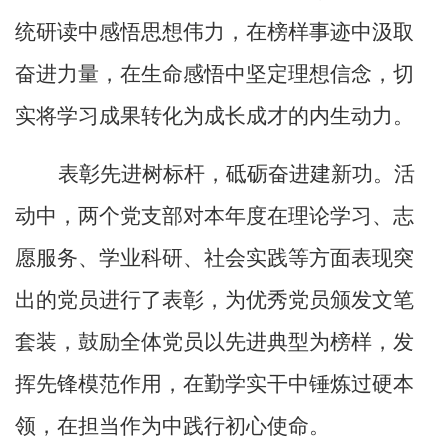
统研读中感悟思想伟力，在榜样事迹中汲取
奋进力量，在生命感悟中坚定理想信念，切
实将学习成果转化为成长成才的内生动力。
表彰先进树标杆，砥砺奋进建新功。活
动中，两个党支部对本年度在理论学习、志
愿服务、学业科研、社会实践等方面表现突
出的党员进行了表彰，为优秀党员颁发文笔
套装，鼓励全体党员以先进典型为榜样，发
挥先锋模范作用，在勤学实干中锤炼过硬本
领，在担当作为中践行初心使命。